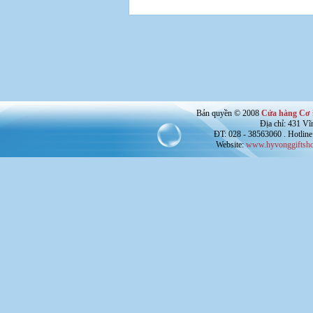
Bản quyền © 2008
Cửa hàng Cơ 
Địa chỉ: 431 V
ĐT: 028 - 38563060 . Hotline
Website:
www.hyvonggiftsho