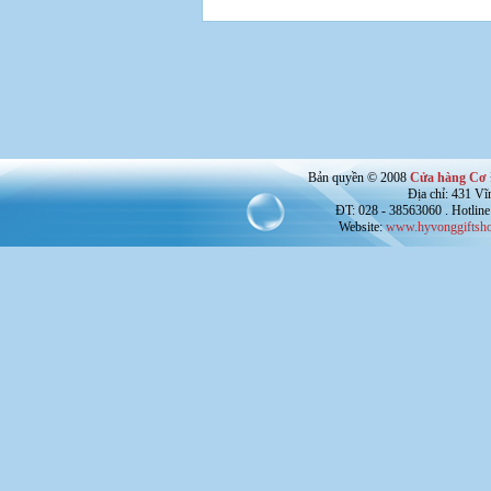
Bản quyền © 2008
Cửa hàng Cơ 
Địa chỉ: 431 V
ĐT: 028 - 38563060 . Hotline
Website:
www.hyvonggiftsho