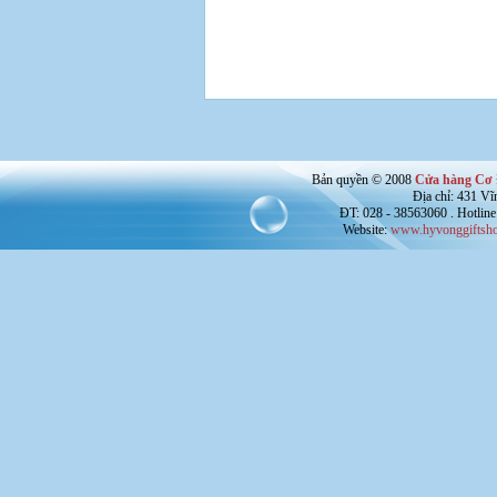
Bản quyền © 2008
Cửa hàng Cơ 
Địa chỉ: 431 V
ĐT: 028 - 38563060 . Hotline
Website:
www.hyvonggiftsho