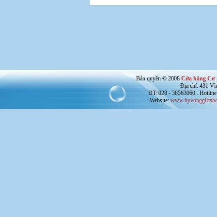
Bản quyền © 2008
Cửa hàng Cơ 
Địa chỉ: 431 V
ĐT: 028 - 38563060 . Hotline
Website:
www.hyvonggiftsho