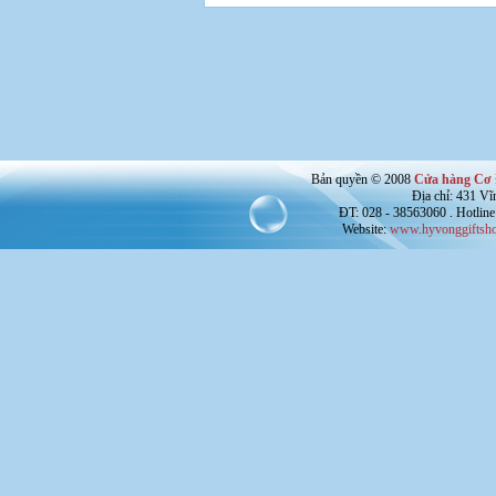
Bản quyền © 2008
Cửa hàng Cơ 
Địa chỉ: 431 V
ĐT: 028 - 38563060 . Hotline
Website:
www.hyvonggiftsho